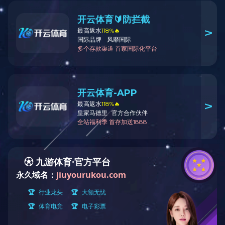
融创春风岭南示范区景观绿化工程
融创